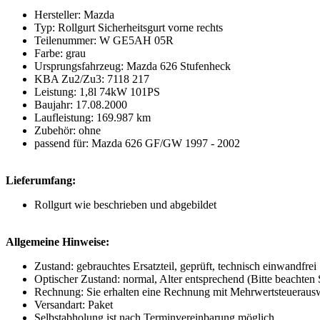
Hersteller: Mazda
Typ: Rollgurt Sicherheitsgurt vorne rechts
Teilenummer: W GE5AH 05R
Farbe: grau
Ursprungsfahrzeug: Mazda 626 Stufenheck
KBA Zu2/Zu3: 7118 217
Leistung: 1,8l 74kW 101PS
Baujahr: 17.08.2000
Laufleistung: 169.987 km
Zubehör: ohne
passend für: Mazda 626 GF/GW 1997 - 2002
Lieferumfang:
Rollgurt wie beschrieben und abgebildet
Allgemeine Hinweise:
Zustand: gebrauchtes Ersatzteil, geprüft, technisch einwandfrei
Optischer Zustand: normal, Alter entsprechend (Bitte beachten Si
Rechnung: Sie erhalten eine Rechnung mit Mehrwertsteueraus
Versandart: Paket
Selbstabholung ist nach Terminvereinbarung möglich