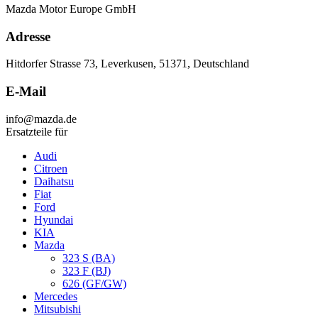
Mazda Motor Europe GmbH
Adresse
Hitdorfer Strasse 73, Leverkusen, 51371, Deutschland
E-Mail
info@mazda.de
Ersatzteile für
Audi
Citroen
Daihatsu
Fiat
Ford
Hyundai
KIA
Mazda
323 S (BA)
323 F (BJ)
626 (GF/GW)
Mercedes
Mitsubishi