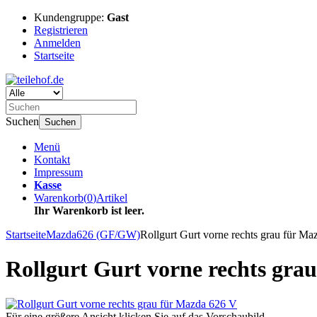
Kundengruppe:
Gast
Registrieren
Anmelden
Startseite
Suchen
Suchen
Menü
Kontakt
Impressum
Kasse
Warenkorb
(
0
)
Artikel
Ihr Warenkorb ist leer.
Startseite
Mazda
626 (GF/GW)
Rollgurt Gurt vorne rechts grau für M
Rollgurt Gurt vorne rechts gra
Für eine größere Ansicht klicken Sie auf das Vorschaubild