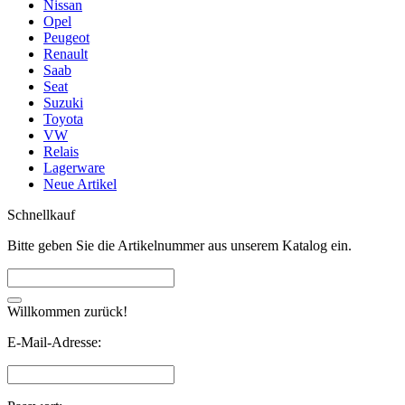
Nissan
Opel
Peugeot
Renault
Saab
Seat
Suzuki
Toyota
VW
Relais
Lagerware
Neue Artikel
Schnellkauf
Bitte geben Sie die Artikelnummer aus unserem Katalog ein.
Willkommen zurück!
E-Mail-Adresse: