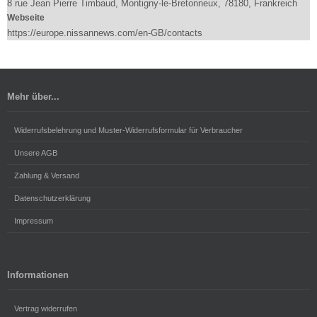
8 rue Jean Pierre Timbaud, Montigny-le-Bretonneux, 78180, Frankreich
Webseite
https://europe.nissannews.com/en-GB/contacts
Mehr über...
Widerrufsbelehrung und Muster-Widerrufsformular für Verbraucher
Unsere AGB
Zahlung & Versand
Datenschutzerklärung
Impressum
Informationen
Vertrag widerrufen