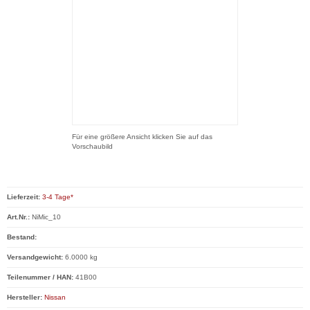
Für eine größere Ansicht klicken Sie auf das
Vorschaubild
Lieferzeit:
3-4 Tage*
Art.Nr.:
NiMic_10
Bestand:
Versandgewicht:
6.0000 kg
Teilenummer / HAN:
41B00
Hersteller:
Nissan