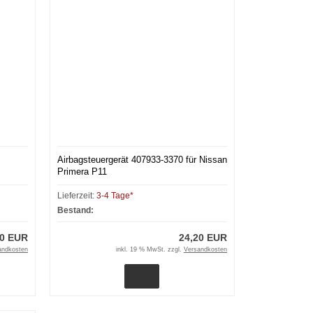
Airbagsteuergerät 407933-3370 für Nissan
Primera P11
Lieferzeit:
3-4 Tage*
Bestand:
20 EUR
24,20 EUR
andkosten
inkl. 19 % MwSt. zzgl.
Versandkosten