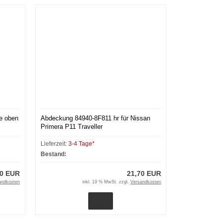
e oben
Abdeckung 84940-8F811 hr für Nissan
Primera P11 Traveller
Lieferzeit:
3-4 Tage*
Bestand:
40 EUR
21,70 EUR
andkosten
inkl. 19 % MwSt. zzgl.
Versandkosten