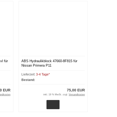
l für
ABS Hydraulikblock 47660-8F815 für
Nissan Primera P11
Lieferzeit:
3-4 Tage*
Bestand:
20 EUR
75,00 EUR
andkosten
inkl. 19 % MwSt. zzgl.
Versandkosten