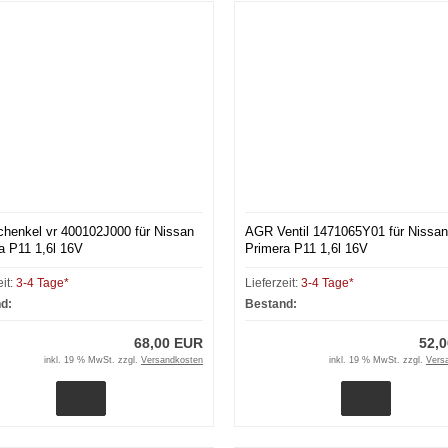
henkel vr 400102J000 für Nissan
AGR Ventil 1471065Y01 für Nissan
a P11 1,6l 16V
Primera P11 1,6l 16V
eit:
3-4 Tage*
Lieferzeit:
3-4 Tage*
d:
Bestand:
68,00 EUR
52,
inkl. 19 % MwSt. zzgl.
Versandkosten
inkl. 19 % MwSt. zzgl.
Vers