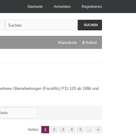
Startseite
Anmelden
Registrieren
SUCHEN
Warenkorb
0
Artikel
ehrere Überarbeitungen (Facelifts) P11-120 ab 1996 und
Seiten:
1
2
3
4
5
...
»