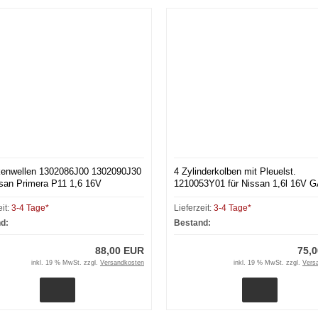
enwellen 1302086J00 1302090J30
4 Zylinderkolben mit Pleuelst.
ssan Primera P11 1,6 16V
1210053Y01 für Nissan 1,6l 16V 
eit:
3-4 Tage*
Lieferzeit:
3-4 Tage*
d:
Bestand:
88,00 EUR
75,
inkl. 19 % MwSt. zzgl.
Versandkosten
inkl. 19 % MwSt. zzgl.
Vers