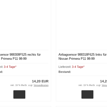
sensor 988308F525 rechts für
Airbagsensor 988318F625 links für
 Primera P11 98-99
Nissan Primera P11 98-99
eit:
3-4 Tage*
Lieferzeit:
3-4 Tage*
d:
Bestand:
14,20 EUR
14,
inkl. 19 % MwSt. zzgl.
Versandkosten
inkl. 19 % MwSt. zzgl.
Vers