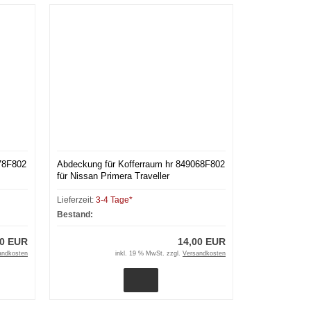
78F802
Abdeckung für Kofferraum hr 849068F802
für Nissan Primera Traveller
Lieferzeit:
3-4 Tage*
Bestand:
00 EUR
14,00 EUR
andkosten
inkl. 19 % MwSt. zzgl.
Versandkosten