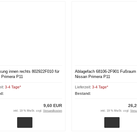
ung innen rechts 802922F010 für
Ablagefach 68106-2F901 Fußraum v
 Primera P11
Nissan Primera P11
eit:
3-4 Tage*
Lieferzeit:
3-4 Tage*
d:
Bestand:
9,60 EUR
26,
inkl. 19 % MwSt. zzgl.
Versandkosten
inkl. 19 % MwSt. zzgl.
Vers