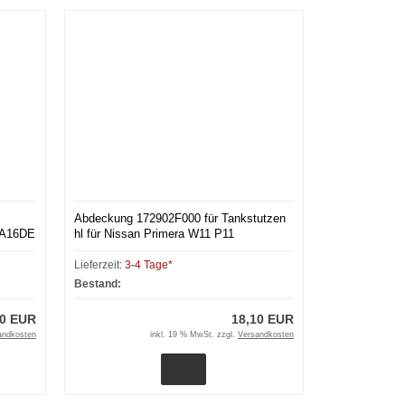
Abdeckung 172902F000 für Tankstutzen
GA16DE
hl für Nissan Primera W11 P11
Lieferzeit:
3-4 Tage*
Bestand:
00 EUR
18,10 EUR
andkosten
inkl. 19 % MwSt. zzgl.
Versandkosten