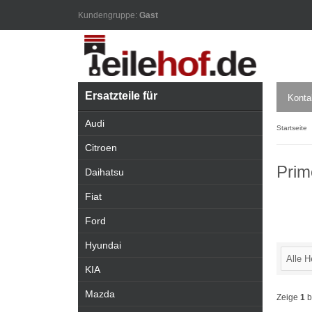
Kundengruppe:
Gast
Ersatzteile für
Konta
Audi
Startseite
Citroen
Prim
Daihatsu
Fiat
Ford
Hyundai
KIA
Mazda
Zeige
1
b