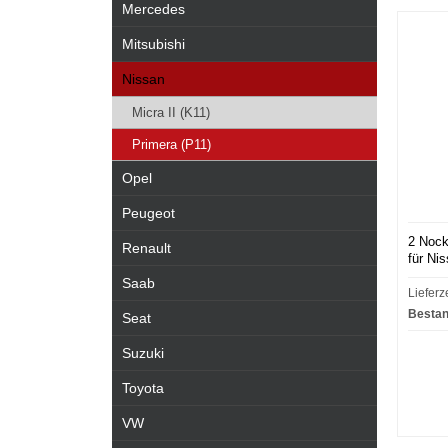
Mercedes
Mitsubishi
Nissan
Micra II (K11)
Primera (P11)
Opel
Peugeot
2 Nock
Renault
für Ni
Saab
Lieferz
Bestan
Seat
Suzuki
Toyota
VW