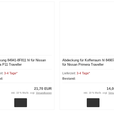
ung 84941-8F811 hl für Nissan
Abdeckung für Kofferraum hl 8490
a P11 Traveller
für Nissan Primera Traveller
eit:
3-4 Tage*
Lieferzeit:
3-4 Tage*
d:
Bestand:
21,70 EUR
14,
inkl. 19 % MwSt. zzgl.
Versandkosten
inkl. 19 % MwSt. zzgl.
Vers