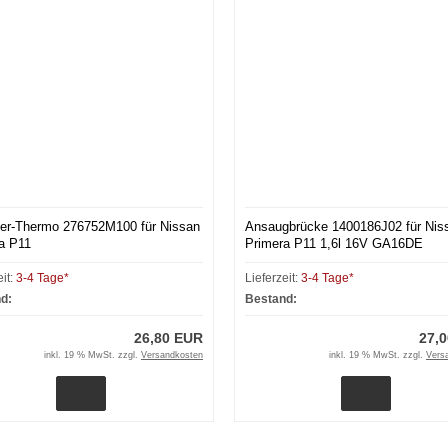
ier-Thermo 276752M100 für Nissan
Ansaugbrücke 1400186J02 für Nis
a P11
Primera P11 1,6l 16V GA16DE
eit:
3-4 Tage*
Lieferzeit:
3-4 Tage*
d:
Bestand:
26,80 EUR
27,
inkl. 19 % MwSt. zzgl.
Versandkosten
inkl. 19 % MwSt. zzgl.
Vers