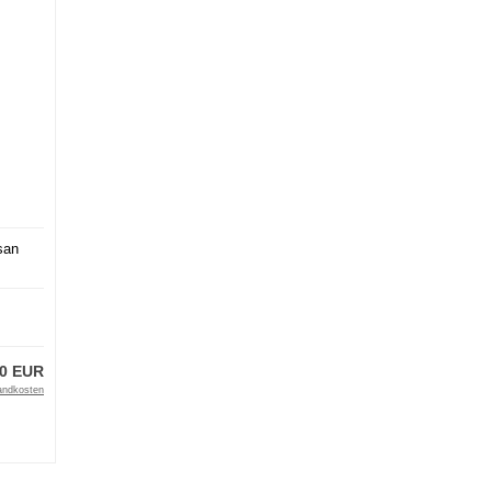
san
00 EUR
andkosten