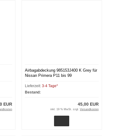
Airbagabdeckung 985153J400 K Grey für
Nissan Primera P11 bis 99
Lieferzeit:
3-4 Tage*
Bestand:
00 EUR
45,00 EUR
andkosten
inkl. 19 % MwSt. zzgl.
Versandkosten