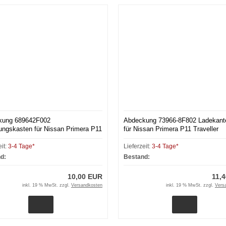
kung 689642F002
Abdeckung 73966-8F802 Ladekant
ungskasten für Nissan Primera P11
für Nissan Primera P11 Traveller
eit:
3-4 Tage*
Lieferzeit:
3-4 Tage*
d:
Bestand:
10,00 EUR
11,
inkl. 19 % MwSt. zzgl.
Versandkosten
inkl. 19 % MwSt. zzgl.
Vers