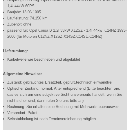
1,4l 44kW 60PS
Baujahr: 13.06.1995
Laufleistung: 74.156 km
Zubehör: ohne
passend für: Opel Corsa B 1,2l 33kW X12SZ - 1,4l 44kw C14NZ 1993-
2000 (für Motoren C12NZ,X12SZ,X14SZ,C14SE,C14NZ)
Lieferumfang:
Kurbelwelle wie beschrieben und abgebildet
Allgemeine Hinweise:
Zustand: gebrauchtes Ersatzteil, geprüft,technisch einwandfrei
Optischer Zustand: normal, Alter entsprechend (Bitte beachten Sie,
das es sich um eine subjektive Sicht unsererseits handelt, wenn Sie
nicht sicher sind, dann rufen Sie uns bitte an)
Rechnung: Sie erhalten eine Rechnung mit Mehrwertsteuerausweis
Versandart: Paket
Selbstabholung ist nach Terminvereinbarung möglich