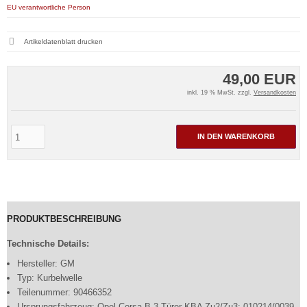
EU verantwortliche Person
Artikeldatenblatt drucken
49,00 EUR
inkl. 19 % MwSt. zzgl.
Versandkosten
IN DEN WARENKORB
PRODUKTBESCHREIBUNG
Technische Details:
Hersteller: GM
Typ: Kurbelwelle
Teilenummer: 90466352
Ursprungsfahrzeug: Opel Corsa B 3-Türer KBA Zu2/Zu3: 010214/0039 -