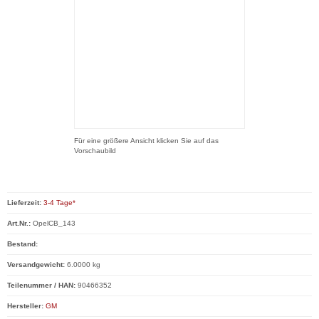
Für eine größere Ansicht klicken Sie auf das
Vorschaubild
Lieferzeit:
3-4 Tage*
Art.Nr.:
OpelCB_143
Bestand:
Versandgewicht:
6.0000 kg
Teilenummer / HAN:
90466352
Hersteller:
GM