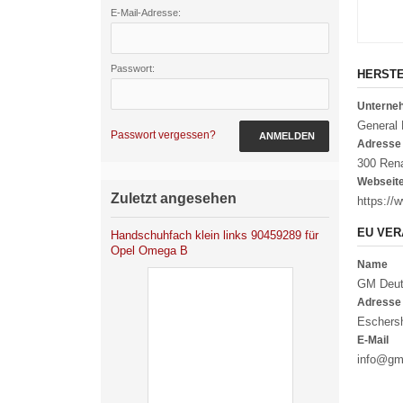
E-Mail-Adresse:
Passwort:
HERST
Untern
General
Passwort vergessen?
ANMELDEN
Adresse
300 Rena
Webseit
Zuletzt angesehen
https:/
EU VER
Handschuhfach klein links 90459289 für
Opel Omega B
Name
GM Deut
Adresse
Eschersh
E-Mail
info@g