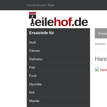
Kundengruppe:
Gast
Ersatzteile für
Konta
Audi
Startseite
Citroen
Hand
Daihatsu
Fiat
Ford
Hyundai
KIA
Mazda