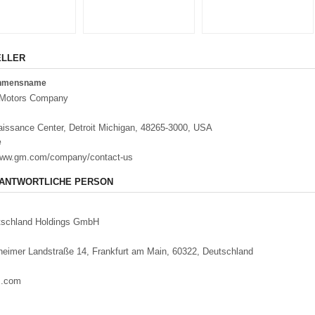
ELLER
ehmensname
 Motors Company
issance Center, Detroit Michigan, 48265-3000, USA
e
/www.gm.com/company/contact-us
ANTWORTLICHE PERSON
schland Holdings GmbH
eimer Landstraße 14, Frankfurt am Main, 60322, Deutschland
m.com