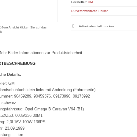
Hersteller:
GM
EU verantwortliche Person
Artikeldatenblatt drucken
ößere Ansicht klicken Sie auf das
ld
ehr Bilder
Informationen zur Produktsicherheit
KTBESCHREIBUNG
he Details:
ller: GM
andschuhfach klein links mit Abdeckung (Fahrerseite)
nummer: 90459289, 90459376, 09173996, 09173992
: schwarz
ungsfahrzeug: Opel Omega B Caravan V94 (B1)
u2/Zu3: 0035/336 00M1
ung: 2,0l 16V 100W 136PS
hr: 23.09.1999
istung: --- km