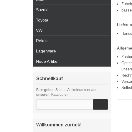
Zubeh
Suzuki
passe
Toyota
Lieferu
VW
Hands
Relais
Allgeme
Lagerware
Zustan
Neue Artikel
Optisc
unsere
Rechn
Schnellkauf
Versa
Selbs
Bitte geben Sie die Artikelnummer aus
unserem Katalog ein.
Willkommen zurück!