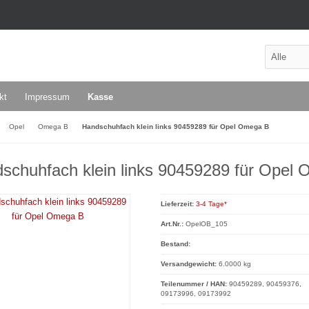
kt
Impressum
Kasse
Opel
Omega B
Handschuhfach klein links 90459289 für Opel Omega B
schuhfach klein links 90459289 für Opel
Lieferzeit:
3-4 Tage*
Art.Nr.:
OpelOB_105
Bestand:
Versandgewicht:
6.0000 kg
Teilenummer / HAN:
90459289, 90459376,
09173996, 09173992