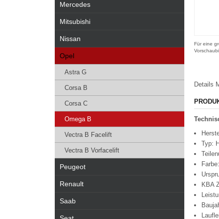
Mercedes
Mitsubishi
Nissan
Für eine gr
Vorschaubi
Opel
Astra G
Details
M
Corsa B
PRODU
Corsa C
Omega B
Technisc
Herste
Vectra B Facelift
Typ: H
Vectra B Vorfacelift
Teile
Farbe
Peugeot
Urspr
Renault
KBA Z
Leist
Saab
Bauja
Laufle
Seat