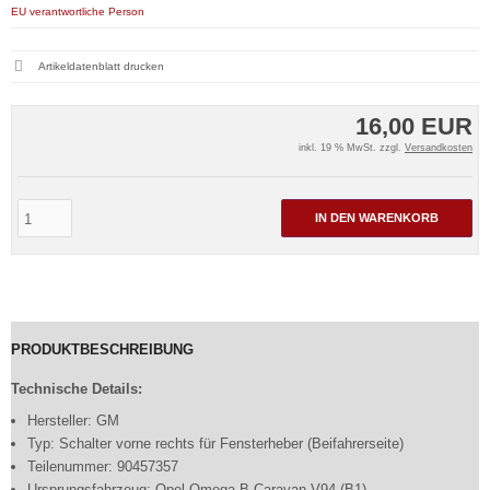
EU verantwortliche Person
Artikeldatenblatt drucken
16,00 EUR
inkl. 19 % MwSt. zzgl.
Versandkosten
IN DEN WARENKORB
PRODUKTBESCHREIBUNG
Technische Details:
Hersteller: GM
Typ: Schalter vorne rechts für Fensterheber (Beifahrerseite)
Teilenummer: 90457357
Ursprungsfahrzeug: Opel Omega B Caravan V94 (B1)