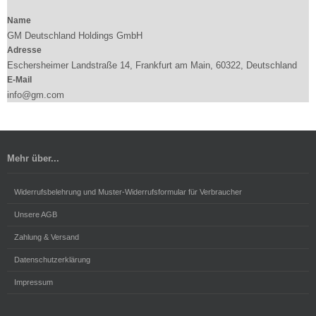
Name
GM Deutschland Holdings GmbH
Adresse
Eschersheimer Landstraße 14, Frankfurt am Main, 60322, Deutschland
E-Mail
info@gm.com
Mehr über...
Widerrufsbelehrung und Muster-Widerrufsformular für Verbraucher
Unsere AGB
Zahlung & Versand
Datenschutzerklärung
Impressum