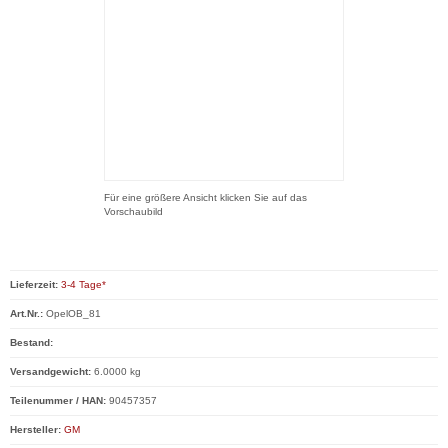
Für eine größere Ansicht klicken Sie auf das
Vorschaubild
Lieferzeit:
3-4 Tage*
Art.Nr.:
OpelOB_81
Bestand:
Versandgewicht:
6.0000 kg
Teilenummer / HAN:
90457357
Hersteller:
GM