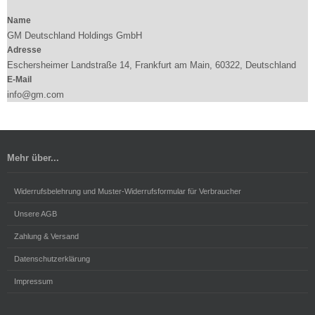
Name
GM Deutschland Holdings GmbH
Adresse
Eschersheimer Landstraße 14, Frankfurt am Main, 60322, Deutschland
E-Mail
info@gm.com
Mehr über...
Widerrufsbelehrung und Muster-Widerrufsformular für Verbraucher
Unsere AGB
Zahlung & Versand
Datenschutzerklärung
Impressum