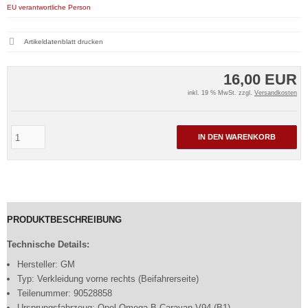
EU verantwortliche Person
Artikeldatenblatt drucken
16,00 EUR
inkl. 19 % MwSt. zzgl.
Versandkosten
IN DEN WARENKORB
PRODUKTBESCHREIBUNG
Technische Details:
Hersteller: GM
Typ: Verkleidung vorne rechts (Beifahrerseite)
Teilenummer: 90528858
Ursprungsfahrzeug: Opel Omega B Caravan V94 (B1)