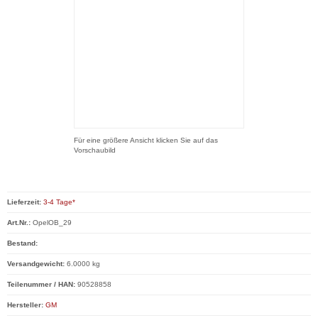
Für eine größere Ansicht klicken Sie auf das
Vorschaubild
Lieferzeit:
3-4 Tage*
Art.Nr.:
OpelOB_29
Bestand:
Versandgewicht:
6.0000 kg
Teilenummer / HAN:
90528858
Hersteller:
GM