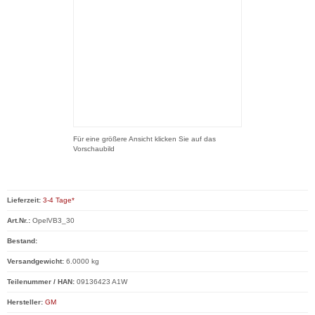
Für eine größere Ansicht klicken Sie auf das
Vorschaubild
Lieferzeit:
3-4 Tage*
Art.Nr.:
OpelVB3_30
Bestand:
Versandgewicht:
6.0000 kg
Teilenummer / HAN:
09136423 A1W
Hersteller:
GM