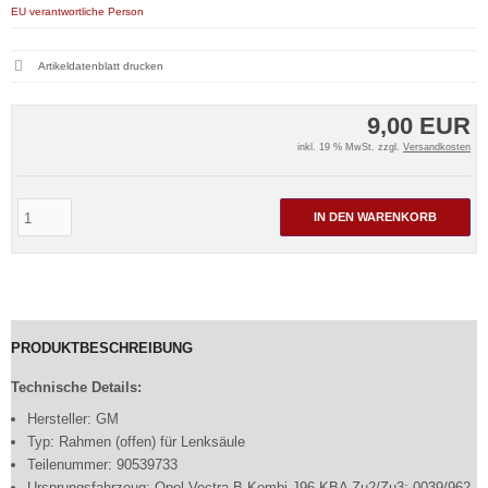
EU verantwortliche Person
Artikeldatenblatt drucken
9,00 EUR
inkl. 19 % MwSt. zzgl.
Versandkosten
IN DEN WARENKORB
PRODUKTBESCHREIBUNG
Technische Details:
Hersteller: GM
Typ: Rahmen (offen) für Lenksäule
Teilenummer: 90539733
Ursprungsfahrzeug: Opel Vectra B Kombi J96 KBA Zu2/Zu3: 0039/962