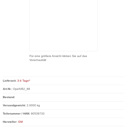
Für eine größere Ansicht klicken Sie auf das
Vorschaubild
Lieferzeit:
3-4 Tage*
Art.Nr.:
OpelVB2_88
Bestand:
Versandgewicht:
2.0000 kg
Teilenummer / HAN:
90539733
Hersteller:
GM