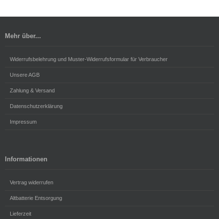
Mehr über...
Widerrufsbelehrung und Muster-Widerrufsformular für Verbraucher
Unsere AGB
Zahlung & Versand
Datenschutzerklärung
Impressum
Informationen
Vertrag widerrufen
Altbatterie Entsorgung
Lieferzeit