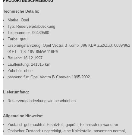
PRODUKTBESCHREIBUNG
Technische Details:
Marke: Opel
Typ: Reserveradabdeckung
Teilenummer: 90439560
Farbe: grau
Ursprungsfahrzeug: Opel Vectra B Kombi J96 KBA Zu2/Zu3: 0039/962
01E1 - 1,8l 16V 85kW 116PS
Baujahr: 16.12.1997
Laufleistung: 241315 km
Zubehör: ohne
passend für: Opel Vectra B Caravan 1995-2002
Lieferumfang:
Reserveradabdeckung wie beschrieben
Allgemeine Hinweise:
Zustand: gebrauchtes Ersatzteil, geprüft, technisch einwandfrei
Optischer Zustand: ungereinigt, eine Knickstelle, ansonsten normal,