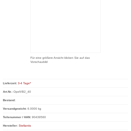
Für eine größere Ansicht klicken Sie auf das
Vorschaubild
Lieferzeit:
3-4 Tage*
Art.Nr.:
OpelVB2_40
Bestand:
Versandgewicht:
6.0000 kg
Teilenummer / HAN:
90439560
Hersteller:
Stellantis