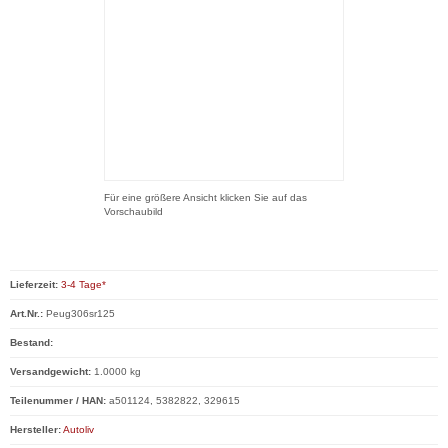
Für eine größere Ansicht klicken Sie auf das
Vorschaubild
Lieferzeit:
3-4 Tage*
Art.Nr.:
Peug306sr125
Bestand:
Versandgewicht:
1.0000 kg
Teilenummer / HAN:
a501124, 5382822, 329615
Hersteller:
Autoliv