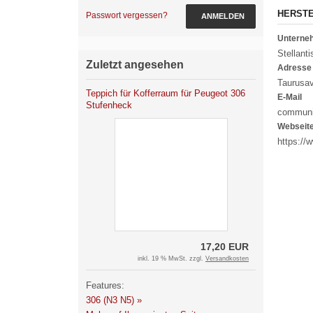
HERST
Passwort vergessen?
ANMELDEN
Untern
Stellanti
Zuletzt angesehen
Adresse
Taurusav
Teppich für Kofferraum für Peugeot 306
E-Mail
Stufenheck
communi
Webseit
https://
17,20 EUR
inkl. 19 % MwSt. zzgl.
Versandkosten
Features:
306 (N3 N5) »