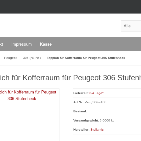
kt
Impressum
Kasse
Peugeot
306 (N3 N5)
Teppich für Kofferraum für Peugeot 306 Stufenheck
ich für Kofferraum für Peugeot 306 Stufen
Lieferzeit:
3-4 Tage*
Art.Nr.:
Peug306sr108
Bestand:
Versandgewicht:
6.0000 kg
Hersteller:
Stellantis