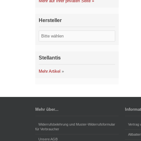
Mehr auf Ihrer privaten Seite »
Hersteller
Stellantis
Mehr Artikel
»
Mehr über...
Informa
Widerrufsbelehrung und Muster-Widerrufsformular
Vertrag 
für Verbraucher
Altbatte
Unsere AGB