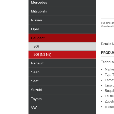
Mercedes
Mitsubishi
Nissan
Für eine gr
Vorschaubi
Opel
Peugeot
Details
M
206
PRODU
306 (N3 N5)
Technisc
Renault
Marke
Saab
Typ: 
Farbe:
Seat
Urspr
Suzuki
Bauja
Laufl
Toyota
Zubeh
passe
VW