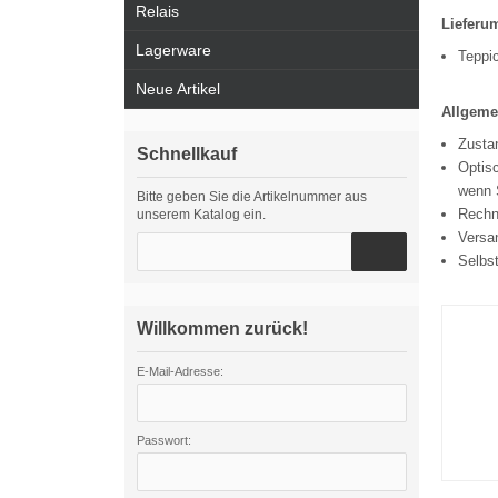
Relais
Lieferu
Lagerware
Teppi
Neue Artikel
Allgeme
Zustan
Schnellkauf
Optisc
wenn S
Bitte geben Sie die Artikelnummer aus
Rechn
unserem Katalog ein.
Versa
Selbs
Willkommen zurück!
E-Mail-Adresse:
Passwort: