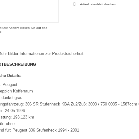
Artikeldatenblatt drucken
ößere Ansicht klicken Sie auf das
ld
ehr Bilder
Informationen zur Produktsicherheit
KTBESCHREIBUNG
he Details:
: Peugeot
Teppich Kofferraum
 dunkel grau
ungsfahrzeug: 306 SR Stufenheck KBA Zu2/Zu3: 3003 / 750 0035 - 1587cc
hr: 24.05.1996
eistung: 193.123 km
ör: ohne
nd für: Peugeot 306 Stufenheck 1994 - 2001