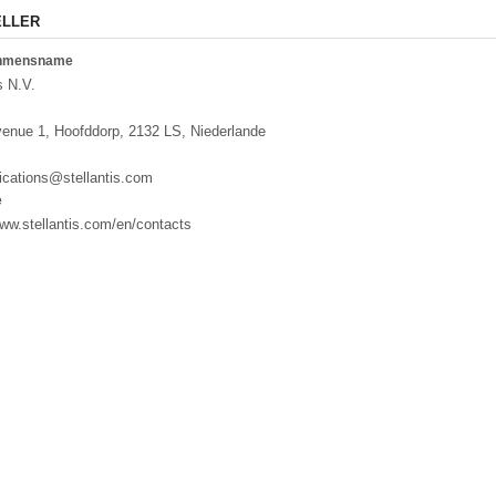
ELLER
ehmensname
s N.V.
enue 1, Hoofddorp, 2132 LS, Niederlande
cations@stellantis.com
e
www.stellantis.com/en/contacts