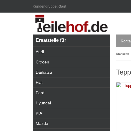
Kundengruppe:
Gast
Ersatzteile für
Konta
Audi
Startseite
Citroen
Tepp
Daihatsu
Fiat
Ford
Hyundai
KIA
Mazda