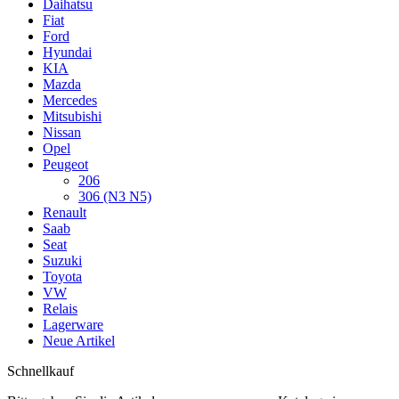
Daihatsu
Fiat
Ford
Hyundai
KIA
Mazda
Mercedes
Mitsubishi
Nissan
Opel
Peugeot
206
306 (N3 N5)
Renault
Saab
Seat
Suzuki
Toyota
VW
Relais
Lagerware
Neue Artikel
Schnellkauf