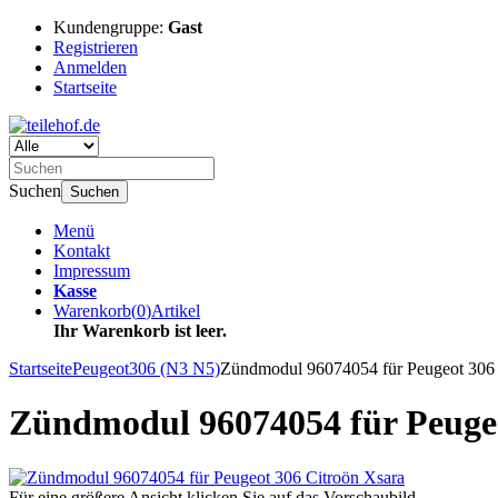
Kundengruppe:
Gast
Registrieren
Anmelden
Startseite
Suchen
Suchen
Menü
Kontakt
Impressum
Kasse
Warenkorb
(
0
)
Artikel
Ihr Warenkorb ist leer.
Startseite
Peugeot
306 (N3 N5)
Zündmodul 96074054 für Peugeot 306 
Zündmodul 96074054 für Peugeo
Für eine größere Ansicht klicken Sie auf das Vorschaubild