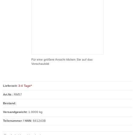
Für eine größere Ansicht klicken Sie auf das
Vorschaubild
Lieferzeit:
3-4 Tage*
Art.Nr.:
RM57
Bestand:
Versandgewicht:
1.0000 kg
Teilenummer / HAN:
841243B