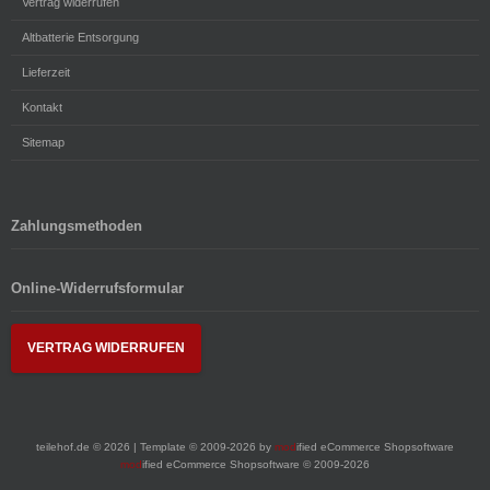
Vertrag widerrufen
Altbatterie Entsorgung
Lieferzeit
Kontakt
Sitemap
Zahlungsmethoden
Online-Widerrufsformular
VERTRAG WIDERRUFEN
teilehof.de © 2026 | Template © 2009-2026 by
mod
ified eCommerce Shopsoftware
mod
ified eCommerce Shopsoftware © 2009-2026