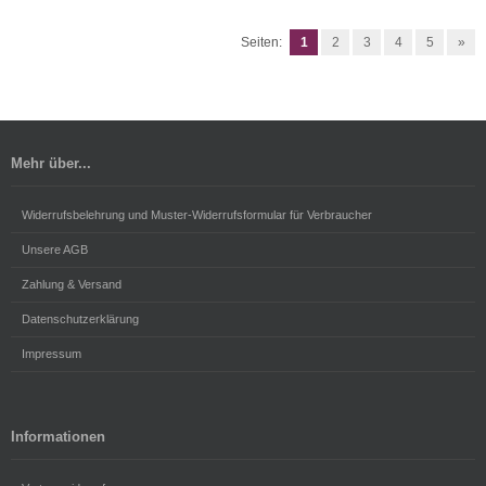
Seiten:
1
2
3
4
5
»
Mehr über...
Widerrufsbelehrung und Muster-Widerrufsformular für Verbraucher
Unsere AGB
Zahlung & Versand
Datenschutzerklärung
Impressum
Informationen