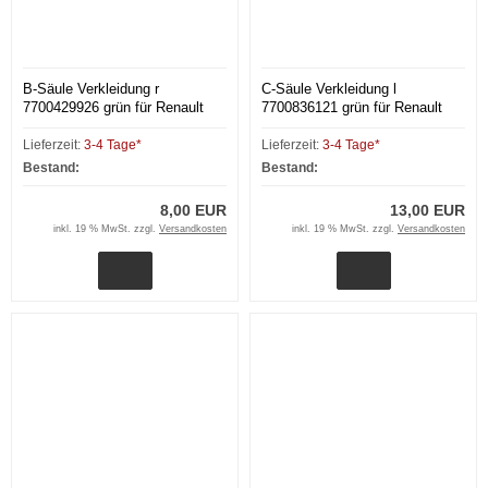
B-Säule Verkleidung r
C-Säule Verkleidung l
7700429926 grün für Renault
7700836121 grün für Renault
Megane I BA
Megane I BA
Lieferzeit:
3-4 Tage*
Lieferzeit:
3-4 Tage*
Bestand:
Bestand:
8,00 EUR
13,00 EUR
inkl. 19 % MwSt. zzgl.
Versandkosten
inkl. 19 % MwSt. zzgl.
Versandkosten