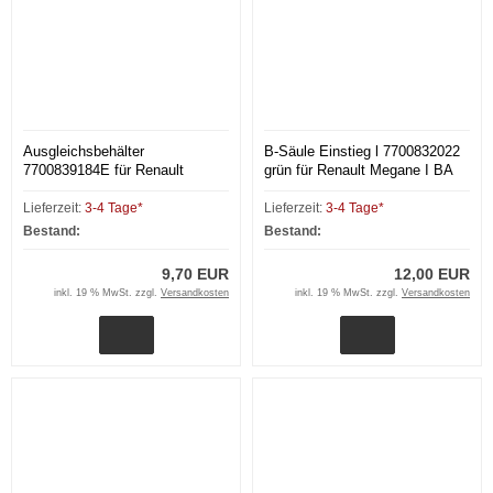
Ausgleichsbehälter
B-Säule Einstieg l 7700832022
7700839184E für Renault
grün für Renault Megane I BA
Megane I Scenic I
Lieferzeit:
3-4 Tage*
Lieferzeit:
3-4 Tage*
Bestand:
Bestand:
9,70 EUR
12,00 EUR
inkl. 19 % MwSt. zzgl.
Versandkosten
inkl. 19 % MwSt. zzgl.
Versandkosten