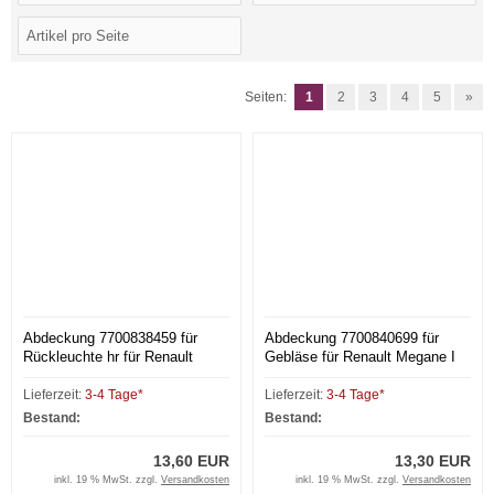
Seiten:
1
2
3
4
5
»
Abdeckung 7700838459 für
Abdeckung 7700840699 für
Rückleuchte hr für Renault
Gebläse für Renault Megane I
Megane I BA
BA
Lieferzeit:
3-4 Tage*
Lieferzeit:
3-4 Tage*
Bestand:
Bestand:
13,60 EUR
13,30 EUR
inkl. 19 % MwSt. zzgl.
Versandkosten
inkl. 19 % MwSt. zzgl.
Versandkosten