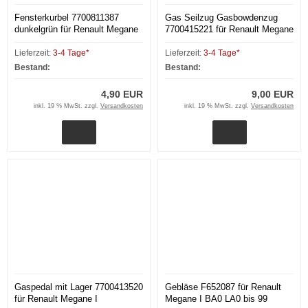
Fensterkurbel 7700811387
Gas Seilzug Gasbowdenzug
dunkelgrün für Renault Megane
7700415221 für Renault Megane
I
I Scenic I 16V
Lieferzeit:
3-4 Tage*
Lieferzeit:
3-4 Tage*
Bestand:
Bestand:
4,90 EUR
9,00 EUR
inkl. 19 % MwSt. zzgl.
Versandkosten
inkl. 19 % MwSt. zzgl.
Versandkosten
Gaspedal mit Lager 7700413520
Gebläse F652087 für Renault
für Renault Megane I
Megane I BA0 LA0 bis 99