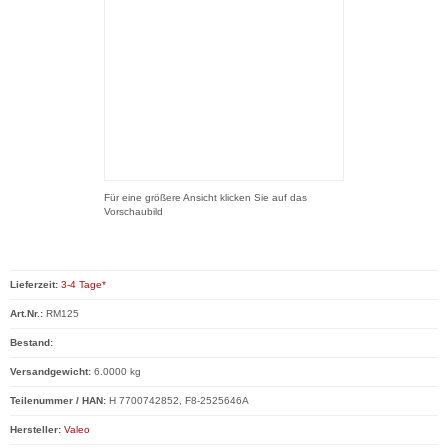
Für eine größere Ansicht klicken Sie auf das
Vorschaubild
Lieferzeit:
3-4 Tage*
Art.Nr.:
RM125
Bestand:
Versandgewicht:
6.0000 kg
Teilenummer / HAN:
H 7700742852, F8-2525646A
Hersteller:
Valeo