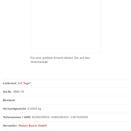
Für eine größere Ansicht klicken Sie auf das
Vorschaubild
Lieferzeit:
3-4 Tage*
Art.Nr.:
RM2-79
Bestand:
Versandgewicht:
6.0000 kg
Teilenummer / HAN:
8200028554, 0390206424, 1397020056
Hersteller:
Robert Bosch GmbH