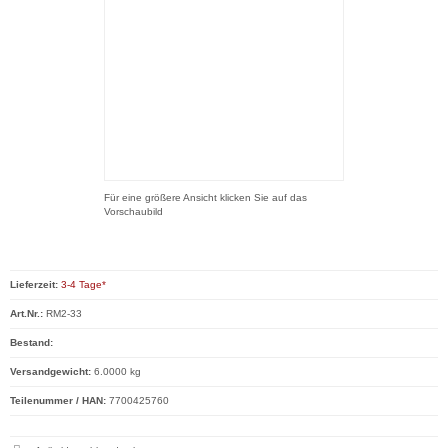
Für eine größere Ansicht klicken Sie auf das
Vorschaubild
Lieferzeit:
3-4 Tage*
Art.Nr.:
RM2-33
Bestand:
Versandgewicht:
6.0000 kg
Teilenummer / HAN:
7700425760