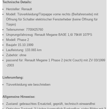
Technische Details:
Hersteller: Renault
Modell: Türverkleidung/Türpappe vorne rechts (Beifahrerseite) mit
Öffnung für Schalter elektrischer Fensterheber (keine Öffnung für
Türpin)
Teilenummer: 7700425760
Ursprungsfahrzeug: Renault Megane BA0E 1,6l 79kW 107PS
Modell: Phase 2
Baujahr 15.10.1999
Laufleistung: 133.065 km
Zubehör: ohne
passend für: Renault Megane 1 Phase 2 (nicht Couch) mit ZV 03/1999
-2003
Lieferumfang:
Türverkleidung wie beschrieben
Allgemeine Hinweise:
Zustand: gebrauchtes Ersatzteil, geprüft, technisch einwandfrei
Optischer Zustand: 3 Löcher (vermutlich Funkenflug, siehe Bilder mit 3