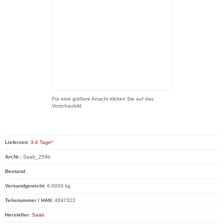
Für eine größere Ansicht klicken Sie auf das
Vorschaubild
Lieferzeit:
3-4 Tage*
Art.Nr.:
Saab_259b
Bestand:
Versandgewicht:
6.0000 kg
Teilenummer / HAN:
4697322
Hersteller:
Saab