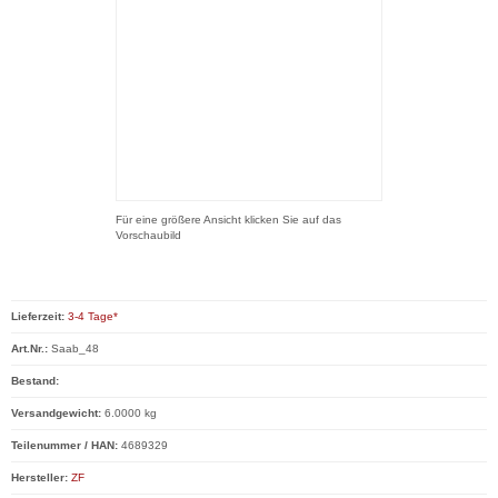
Für eine größere Ansicht klicken Sie auf das
Vorschaubild
Lieferzeit:
3-4 Tage*
Art.Nr.:
Saab_48
Bestand:
Versandgewicht:
6.0000 kg
Teilenummer / HAN:
4689329
Hersteller:
ZF