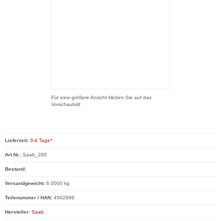
Für eine größere Ansicht klicken Sie auf das
Vorschaubild
Lieferzeit:
3-4 Tage*
Art.Nr.:
Saab_280
Bestand:
Versandgewicht:
6.0000 kg
Teilenummer / HAN:
4562898
Hersteller:
Saab