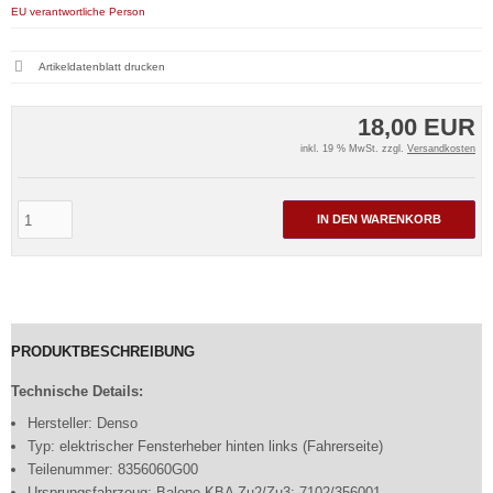
EU verantwortliche Person
Artikeldatenblatt drucken
18,00 EUR
inkl. 19 % MwSt. zzgl.
Versandkosten
IN DEN WARENKORB
PRODUKTBESCHREIBUNG
Technische Details:
Hersteller: Denso
Typ: elektrischer Fensterheber hinten links (Fahrerseite)
Teilenummer: 8356060G00
Ursprungsfahrzeug: Baleno KBA Zu2/Zu3: 7102/356001