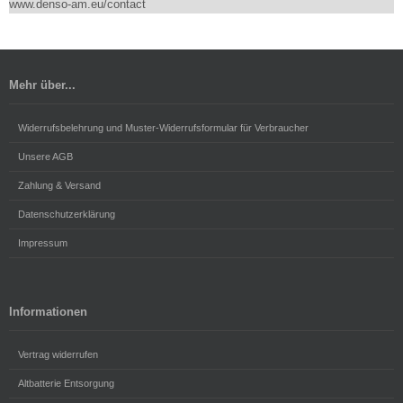
www.denso-am.eu/contact
Mehr über...
Widerrufsbelehrung und Muster-Widerrufsformular für Verbraucher
Unsere AGB
Zahlung & Versand
Datenschutzerklärung
Impressum
Informationen
Vertrag widerrufen
Altbatterie Entsorgung