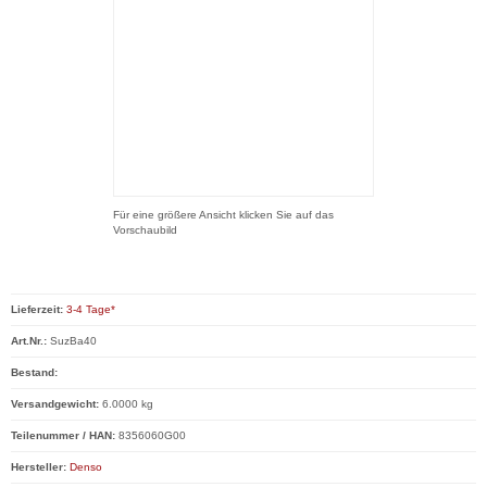
Für eine größere Ansicht klicken Sie auf das
Vorschaubild
Lieferzeit:
3-4 Tage*
Art.Nr.:
SuzBa40
Bestand:
Versandgewicht:
6.0000 kg
Teilenummer / HAN:
8356060G00
Hersteller:
Denso