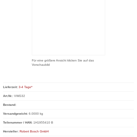
Für eine größere Ansicht klicken Sie auf das
Vorschaubild
Lieferzeit:
3-4 Tage*
Art.Nr.:
VWG32
Bestand:
Versandgewicht:
6.0000 kg
Teilenummer / HAN:
1H1955410 B
Hersteller:
Robert Bosch GmbH