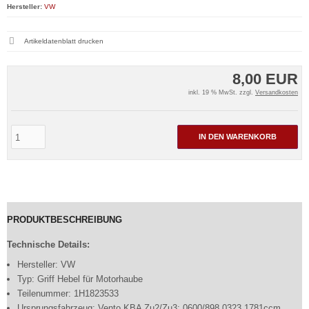
Hersteller:
VW
Artikeldatenblatt drucken
8,00 EUR
inkl. 19 % MwSt. zzgl.
Versandkosten
IN DEN WARENKORB
PRODUKTBESCHREIBUNG
Technische Details:
Hersteller: VW
Typ: Griff Hebel für Motorhaube
Teilenummer: 1H1823533
Ursprungsfahrzeug: Vento KBA Zu2/Zu3: 0600/898 0323 1781ccm