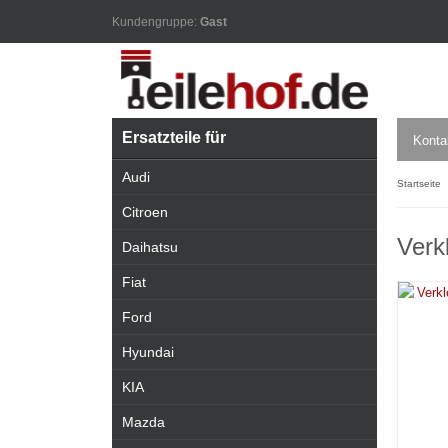
Kundengruppe:
Gast
Ersatzteile für
Konta
Audi
Startseite
Citroen
Verk
Daihatsu
Fiat
Ford
Hyundai
KIA
Mazda