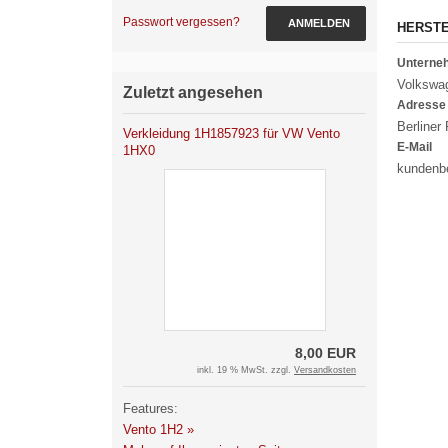
Passwort vergessen?
ANMELDEN
HERST
Untern
Volkswa
Zuletzt angesehen
Adresse
Berliner
Verkleidung 1H1857923 für VW Vento
E-Mail
1HX0
kundenb
8,00 EUR
inkl. 19 % MwSt. zzgl.
Versandkosten
Features:
Vento 1H2 »