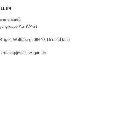
ELLER
ehmensname
gengruppe AG (VAG)
 Ring 2, Wolfsburg, 38440, Deutschland
etreuung@volkswagen.de