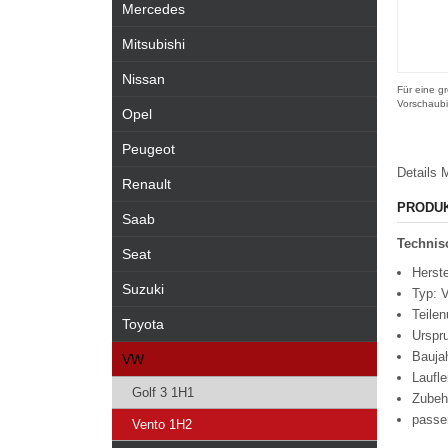
Mercedes
Mitsubishi
Nissan
Für eine gr
Vorschaubi
Opel
Peugeot
Details
M
Renault
PRODU
Saab
Technisc
Seat
Herste
Suzuki
Typ: V
Teile
Toyota
Urspr
Bauja
VW
Laufle
Golf 3 1H1
Zubeh
passe
Vento 1H2