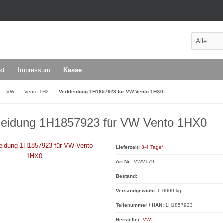
kt
Impressum
Kasse
VW
Vento 1H2
Verkleidung 1H1857923 für VW Vento 1HX0
leidung 1H1857923 für VW Vento 1HX0
Lieferzeit:
3-4 Tage*
Art.Nr.:
VWV179
Bestand:
Versandgewicht:
6.0000 kg
Teilenummer / HAN:
1H1857923
Hersteller:
VW