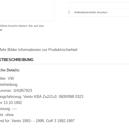
Artikeldatenblatt drucken
ößere Ansicht klicken Sie auf das
ld
ehr Bilder
Informationen zur Produktsicherheit
KTBESCHREIBUNG
he Details:
ller: VW
erkleidung
nummer: 1H1857923
ungsfahrzeug: Vento KBA Zu2/Zu3: 0600/898 0323
hr 13.10.1992
istung: ----
ör: ohne
nd für: Vento 1992– - 1998, Golf 3 1992-1997