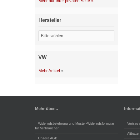
Mehr auf Ihrer privaten Seite »
Hersteller
VW
Mehr Artikel
»
Mehr über...
Informa
Widerrufsbelehrung und Muster-Widerrufsformular
Vertrag 
für Verbraucher
Altbatte
Unsere AGB