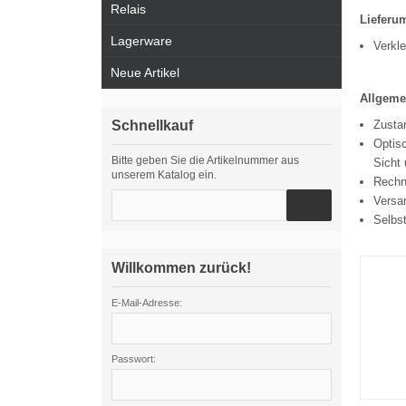
Relais
Lieferu
Lagerware
Verkl
Neue Artikel
Allgeme
Schnellkauf
Zustan
Optisc
Bitte geben Sie die Artikelnummer aus
Sicht 
unserem Katalog ein.
Rechn
Versa
Selbs
Willkommen zurück!
E-Mail-Adresse:
Passwort: