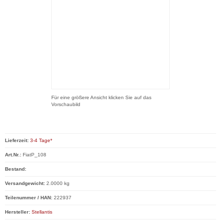
Für eine größere Ansicht klicken Sie auf das
Vorschaubild
Lieferzeit:
3-4 Tage*
Art.Nr.:
FiatP_108
Bestand:
Versandgewicht:
2.0000 kg
Teilenummer / HAN:
222937
Hersteller:
Stellantis