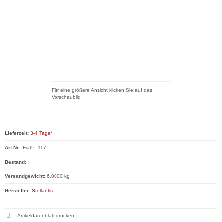
Für eine größere Ansicht klicken Sie auf das
Vorschaubild
Lieferzeit:
3-4 Tage*
Art.Nr.:
FiatP_117
Bestand:
Versandgewicht:
6.0000 kg
Hersteller:
Stellantis
Artikeldatenblatt drucken