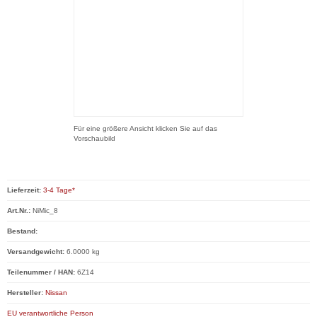
Für eine größere Ansicht klicken Sie auf das
Vorschaubild
Lieferzeit:
3-4 Tage*
Art.Nr.:
NiMic_8
Bestand:
Versandgewicht:
6.0000 kg
Teilenummer / HAN:
6Z14
Hersteller:
Nissan
EU verantwortliche Person