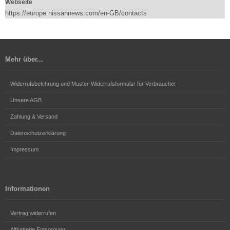
Webseite
https://europe.nissannews.com/en-GB/contacts
Mehr über...
Widerrufsbelehrung und Muster-Widerrufsformular für Verbraucher
Unsere AGB
Zahlung & Versand
Datenschutzerklärung
Impressum
Informationen
Vertrag widerrufen
Altbatterie Entsorgung