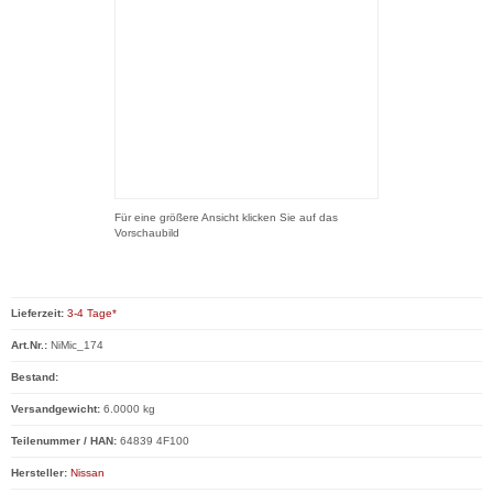
Für eine größere Ansicht klicken Sie auf das
Vorschaubild
Lieferzeit:
3-4 Tage*
Art.Nr.:
NiMic_174
Bestand:
Versandgewicht:
6.0000 kg
Teilenummer / HAN:
64839 4F100
Hersteller:
Nissan