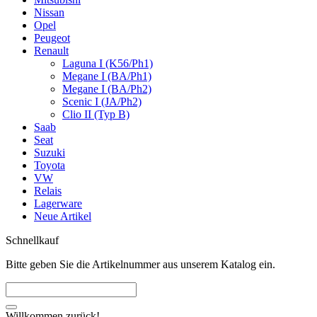
Nissan
Opel
Peugeot
Renault
Laguna I (K56/Ph1)
Megane I (BA/Ph1)
Megane I (BA/Ph2)
Scenic I (JA/Ph2)
Clio II (Typ B)
Saab
Seat
Suzuki
Toyota
VW
Relais
Lagerware
Neue Artikel
Schnellkauf
Bitte geben Sie die Artikelnummer aus unserem Katalog ein.
Willkommen zurück!