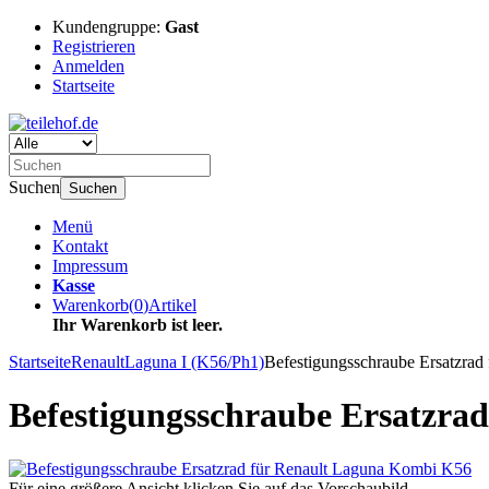
Kundengruppe:
Gast
Registrieren
Anmelden
Startseite
Suchen
Suchen
Menü
Kontakt
Impressum
Kasse
Warenkorb
(
0
)
Artikel
Ihr Warenkorb ist leer.
Startseite
Renault
Laguna I (K56/Ph1)
Befestigungsschraube Ersatzra
Befestigungsschraube Ersatzra
Für eine größere Ansicht klicken Sie auf das Vorschaubild