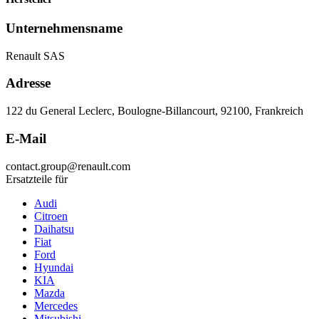
Unternehmensname
Renault SAS
Adresse
122 du General Leclerc, Boulogne-Billancourt, 92100, Frankreich
E-Mail
contact.group@renault.com
Ersatzteile für
Audi
Citroen
Daihatsu
Fiat
Ford
Hyundai
KIA
Mazda
Mercedes
Mitsubishi