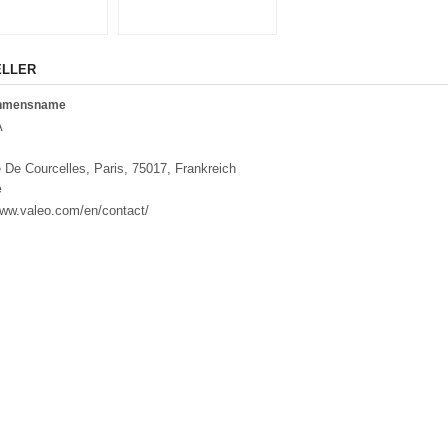
ELLER
ehmensname
A
 De Courcelles, Paris, 75017, Frankreich
e
www.valeo.com/en/contact/