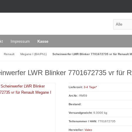
kt
Impressum
Kasse
Renault
Megane I (BA/Ph1)
Scheinwerfer LWR Blinker 7701672735 vr für Renault M
inwerfer LWR Blinker 7701672735 vr für R
Lieferzeit:
3-4 Tage*
Art.Nr.:
RM59
Bestand:
Versandgewicht:
6.0000 kg
Teilenummer / HAN:
7701672735
Hersteller:
Valeo