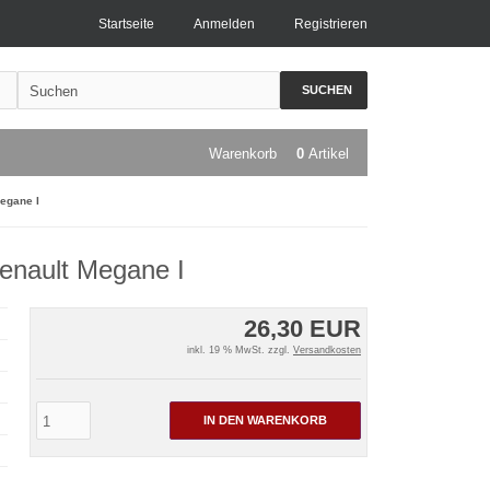
Startseite
Anmelden
Registrieren
SUCHEN
Warenkorb
0
Artikel
egane I
enault Megane I
26,30 EUR
inkl. 19 % MwSt. zzgl.
Versandkosten
IN DEN WARENKORB