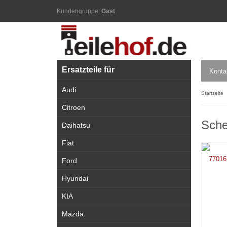
Kundengruppe:
Gast
Ersatzteile für
Konta
Audi
Startseite
Citroen
Sche
Daihatsu
Fiat
Ford
Hyundai
KIA
Mazda