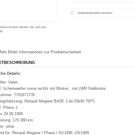
Artikeldatenblatt drucken
ößere Ansicht klicken Sie auf das
ld
ehr Bilder
Informationen zur Produktsicherheit
KTBESCHREIBUNG
he Details:
ller: Valeo
: Scheinwerfer vorne rechts mit Blinker , mit LWR Stellmotor
nummer: 7701672735
ungsfahrzeug: Renault Megane BA0E 1,4e 55kW 75PS
l: Phase 1
hr 29.09.1998
eistung: 170.380 km
ör: ohne
nd für: Renault Megane I Phase I 01/1996 -03/1999