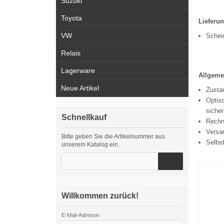
Suzuki
Toyota
Lieferu
VW
Schei
Relais
Lagerware
Allgeme
Neue Artikel
Zustan
Optisc
sicher
Schnellkauf
Rechn
Versa
Bitte geben Sie die Artikelnummer aus
Selbs
unserem Katalog ein.
Willkommen zurück!
E-Mail-Adresse: