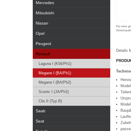
Mercedes
Mitsubishi
Nissan
Für eine gr
Vorschaubi
Opel
Peugeot
Details
M
Renault
PRODU
Laguna I (K56/Ph1)
Technisc
Megane I (BA/Ph1)
Herste
Megane I (BA/Ph2)
Modell
Scenic I (JA/Ph2)
Teile
Urspr
Clio II (Typ B)
Model
Bauja
Saab
Laufl
Seat
Zubeh
passe