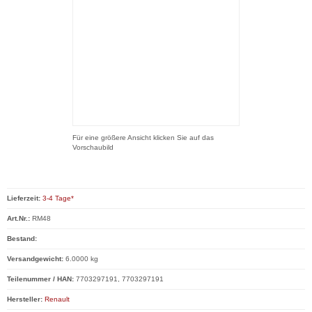
Für eine größere Ansicht klicken Sie auf das
Vorschaubild
Lieferzeit:
3-4 Tage*
Art.Nr.:
RM48
Bestand:
Versandgewicht:
6.0000 kg
Teilenummer / HAN:
7703297191, 7703297191
Hersteller:
Renault