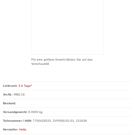
Für eine größere Ansicht klicken Sie auf das
Vorschaubild
Lieferzeit:
3-4 Tage*
Art.Nr.:
RM2-18
Bestand:
Versandgewicht:
6.0000 kg
Teilenummer / HAN:
7700428320, 2VP008101-01, 151639
Hersteller:
Hella