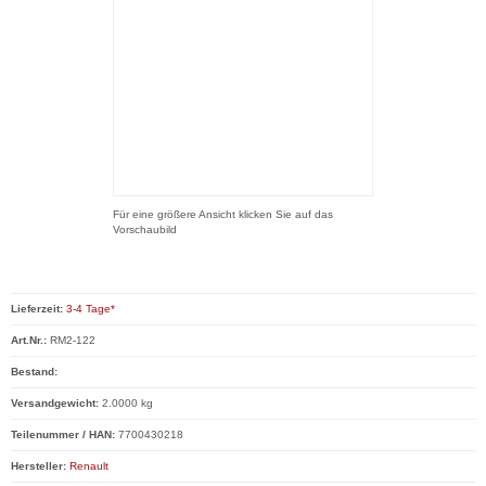
Für eine größere Ansicht klicken Sie auf das
Vorschaubild
Lieferzeit:
3-4 Tage*
Art.Nr.:
RM2-122
Bestand:
Versandgewicht:
2.0000 kg
Teilenummer / HAN:
7700430218
Hersteller:
Renault