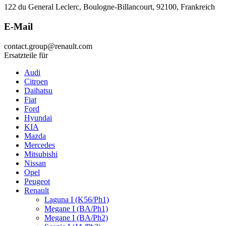
122 du General Leclerc, Boulogne-Billancourt, 92100, Frankreich
E-Mail
contact.group@renault.com
Ersatzteile für
Audi
Citroen
Daihatsu
Fiat
Ford
Hyundai
KIA
Mazda
Mercedes
Mitsubishi
Nissan
Opel
Peugeot
Renault
Laguna I (K56/Ph1)
Megane I (BA/Ph1)
Megane I (BA/Ph2)