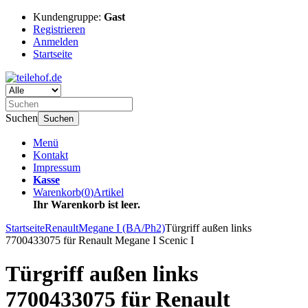
Kundengruppe:
Gast
Registrieren
Anmelden
Startseite
Suchen
Suchen
Menü
Kontakt
Impressum
Kasse
Warenkorb
(
0
)
Artikel
Ihr Warenkorb ist leer.
Startseite
Renault
Megane I (BA/Ph2)
Türgriff außen links
7700433075 für Renault Megane I Scenic I
Türgriff außen links
7700433075 für Renault