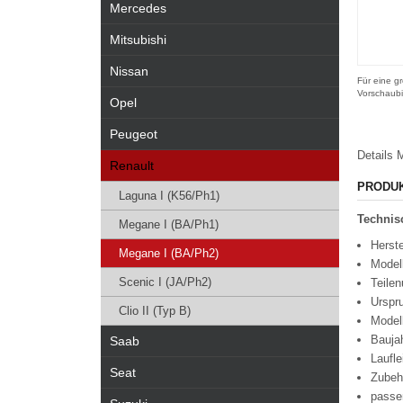
Mercedes
Mitsubishi
Nissan
Für eine gr
Vorschaubi
Opel
Peugeot
Details
M
Renault
PRODU
Laguna I (K56/Ph1)
Technisc
Megane I (BA/Ph1)
Herste
Megane I (BA/Ph2)
Modell
Scenic I (JA/Ph2)
Teile
Urspr
Clio II (Typ B)
Model
Bauja
Saab
Laufl
Seat
Zubeh
passe