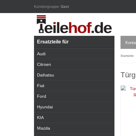
Kundengruppe:
Gast
Ersatzteile für
Konta
Audi
Startseite
Citroen
Türg
Daihatsu
Fiat
Ford
Hyundai
KIA
Mazda