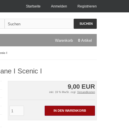
Startseite
Anmelden
Registrieren
SUCHEN
Warenkorb
0
Artikel
nic I
ane I Scenic I
9,00 EUR
inkl. 19 % MwSt. zzgl.
Versandkosten
IN DEN WARENKORB