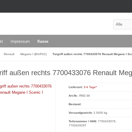
kt
Impressum
Kasse
Renault
Megane I (BA/Ph2)
Türgriff außen rechts 7700433076 Renault Megane I Sce
riff außen rechts 7700433076 Renault Meg
Lieferzeit:
3-4 Tage*
Art.Nr.:
RM2-38
Bestand:
Versandgewicht:
2.0000 kg
Teilenummer / HAN:
7700433076,
7700429297