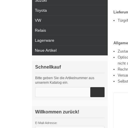
Suzuki
Toyota
Lieferu
VW
Türgri
Relais
Lagerware
Allgeme
Neue Artikel
Zustan
Optisc
nicht 
Schnellkauf
Rechn
Versa
Bitte geben Sie die Artikelnummer aus
Selbs
unserem Katalog ein.
Willkommen zurück!
E-Mail-Adresse: