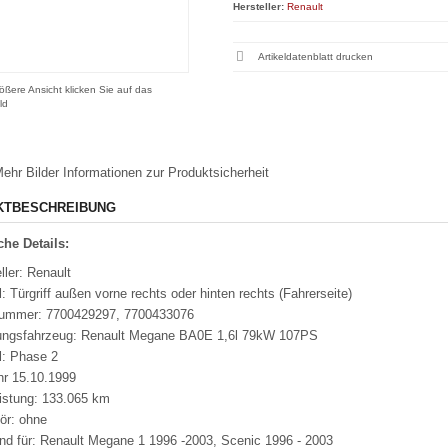
Hersteller:
Renault
Artikeldatenblatt drucken
ößere Ansicht klicken Sie auf das
ld
ehr Bilder
Informationen zur Produktsicherheit
KTBESCHREIBUNG
he Details:
ller: Renault
: Türgriff außen vorne rechts oder hinten rechts (Fahrerseite)
nummer: 7700429297, 7700433076
ungsfahrzeug: Renault Megane BA0E 1,6l 79kW 107PS
l: Phase 2
hr 15.10.1999
eistung: 133.065 km
ör: ohne
nd für: Renault Megane 1 1996 -2003, Scenic 1996 - 2003