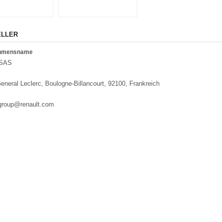
ELLER
ehmensname
 SAS
eneral Leclerc, Boulogne-Billancourt, 92100, Frankreich
.group@renault.com