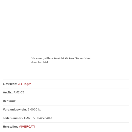
Für eine größere Ansicht klicken Sie auf das
Vorschaubild
Lieferzeit:
3-4 Tage*
Art.Nr.:
RM2-55
Bestand:
Versandgewicht:
2.0000 kg
Teilenummer / HAN:
7700427640 A
Hersteller:
VIMERCATI