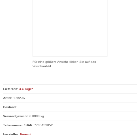
Für eine größere Ansicht klicken Sie auf das
Vorschaubild
Lieferzeit:
3-4 Tage*
Art.Nr.:
RM2-87
Bestand:
Versandgewicht:
6.0000 kg
Teilenummer / HAN:
7700433852
Hersteller:
Renault