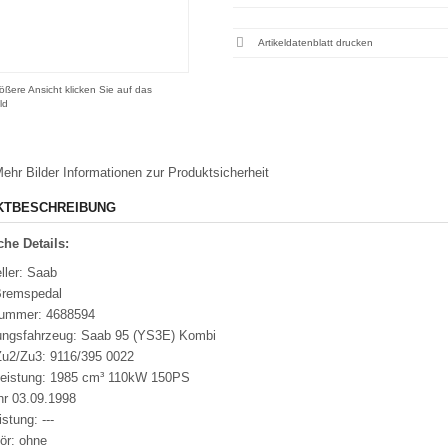
Artikeldatenblatt drucken
ößere Ansicht klicken Sie auf das
ld
ehr Bilder
Informationen zur Produktsicherheit
KTBESCHREIBUNG
he Details:
ller: Saab
Bremspedal
nummer: 4688594
ungsfahrzeug: Saab 95 (YS3E) Kombi
u2/Zu3: 9116/395 0022
leistung: 1985 cm³ 110kW 150PS
hr 03.09.1998
istung: ---
ör: ohne