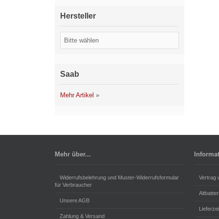
Hersteller
Saab
Mehr Artikel
»
Mehr über...
Informa
Widerrufsbelehrung und Muster-Widerrufsformular
Vertrag 
für Verbraucher
Altbatte
Unsere AGB
Lieferzei
Zahlung & Versand