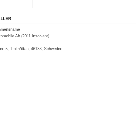
ELLER
ehmensname
omobile Ab (2011 Insolvent)
n 5, Trollhättan, 46138, Schweden