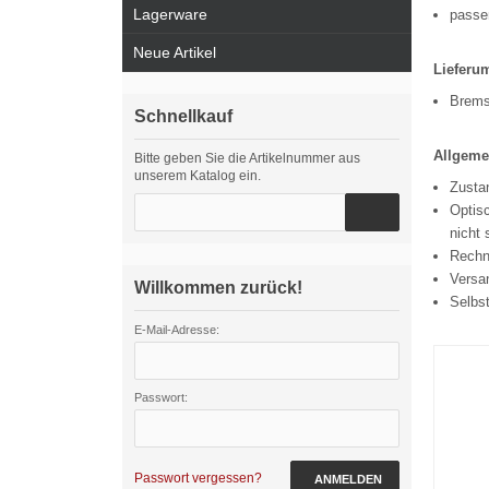
Lagerware
passen
Neue Artikel
Lieferu
Brems
Schnellkauf
Allgeme
Bitte geben Sie die Artikelnummer aus
unserem Katalog ein.
Zustan
Optisc
nicht 
Rechn
Versa
Willkommen zurück!
Selbs
E-Mail-Adresse:
Passwort:
Passwort vergessen?
ANMELDEN