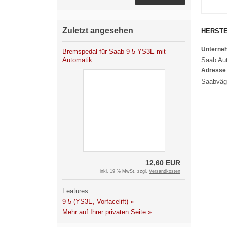
Zuletzt angesehen
HERST
Untern
Bremspedal für Saab 9-5 YS3E mit
Automatik
Saab Aut
Adresse
Saabväge
12,60 EUR
inkl. 19 % MwSt. zzgl.
Versandkosten
Features:
9-5 (YS3E, Vorfacelift) »
Mehr auf Ihrer privaten Seite »