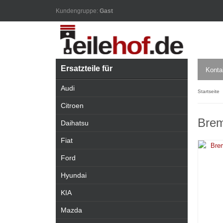
Kundengruppe:
Gast
Ersatzteile für
Konta
Audi
Startseite
Citroen
Brem
Daihatsu
Fiat
Ford
Hyundai
KIA
Mazda