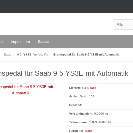
kt
Impressum
Kasse
Saab
9-5 (YS3E, Vorfacelift)
Bremspedal für Saab 9-5 YS3E mit Automatik
spedal für Saab 9-5 YS3E mit Automatik
Lieferzeit:
3-4 Tage*
Art.Nr.:
Saab_159
Bestand:
Versandgewicht:
6.0000 kg
Teilenummer / HAN:
4688594
Hersteller:
Saab