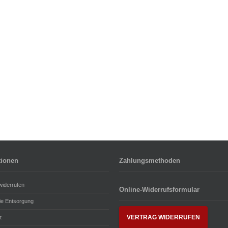
tionen
Zahlungsmethoden
widerrufen
Online-Widerrufsformular
rie Entsorgung
VERTRAG WIDERRUFEN
t