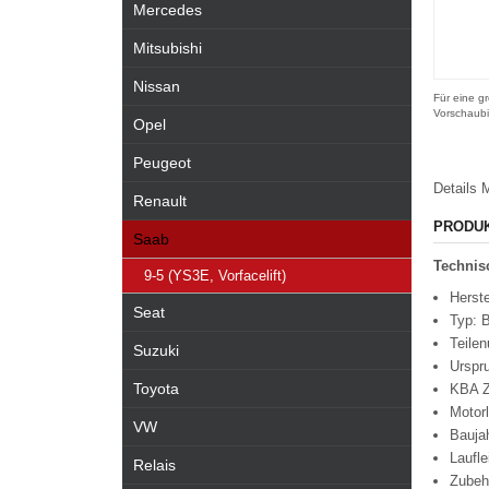
Mercedes
Mitsubishi
Nissan
Für eine gr
Vorschaubi
Opel
Peugeot
Details
M
Renault
PRODU
Saab
Technisc
9-5 (YS3E, Vorfacelift)
Herste
Seat
Typ: 
Teile
Suzuki
Urspr
Toyota
KBA Z
Motor
VW
Bauja
Laufle
Relais
Zubeh