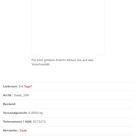
Für eine größere Ansicht klicken Sie auf das
Vorschaubild
Lieferzeit:
3-4 Tage*
Art.Nr.:
Saab_169
Bestand:
Versandgewicht:
6.0000 kg
Teilenummer / HAN:
9172271
Hersteller:
Saab