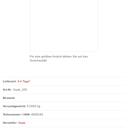
Für eine größere Ansicht klicken Sie auf das
Vorschaubild
Lieferzeit:
3-4 Tage*
Art.Nr.:
Saab_200
Bestand:
Versandgewicht:
6.0000 kg
Teilenummer / HAN:
4808184
Hersteller:
Saab