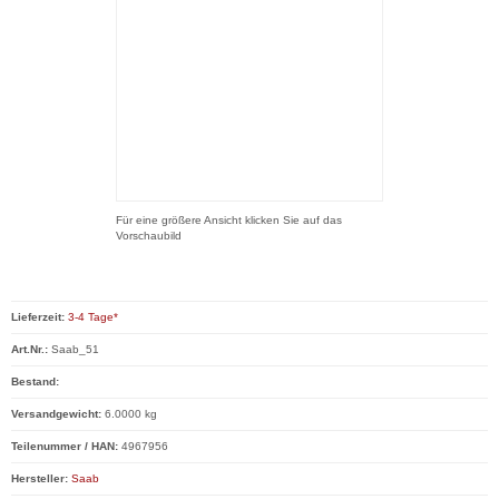
Für eine größere Ansicht klicken Sie auf das
Vorschaubild
Lieferzeit:
3-4 Tage*
Art.Nr.:
Saab_51
Bestand:
Versandgewicht:
6.0000 kg
Teilenummer / HAN:
4967956
Hersteller:
Saab