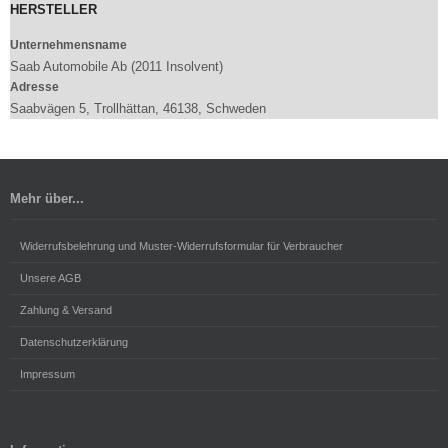
HERSTELLER
Unternehmensname
Saab Automobile Ab (2011 Insolvent)
Adresse
Saabvägen 5, Trollhättan, 46138, Schweden
Mehr über...
Widerrufsbelehrung und Muster-Widerrufsformular für Verbraucher
Unsere AGB
Zahlung & Versand
Datenschutzerklärung
Impressum