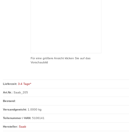
Für eine größere Ansicht klicken Sie auf das
Vorschaubild
Lieferzeit:
3-4 Tage*
Art.Nr.:
Saab_205
Bestand:
Versandgewicht:
1.0000 kg
Teilenummer / HAN:
5106141
Hersteller:
Saab