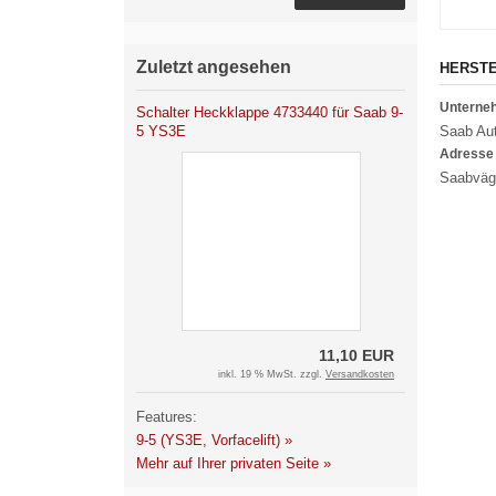
Zuletzt angesehen
HERST
Untern
Schalter Heckklappe 4733440 für Saab 9-
5 YS3E
Saab Aut
Adresse
Saabväge
11,10 EUR
inkl. 19 % MwSt. zzgl.
Versandkosten
Features:
9-5 (YS3E, Vorfacelift) »
Mehr auf Ihrer privaten Seite »