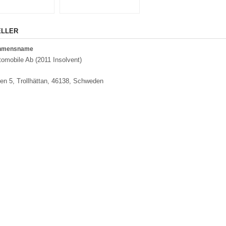
ELLER
ehmensname
omobile Ab (2011 Insolvent)
n 5, Trollhättan, 46138, Schweden