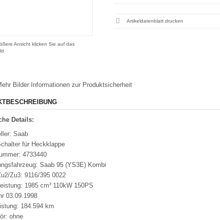
Artikeldatenblatt drucken
ößere Ansicht klicken Sie auf das
ld
ehr Bilder
Informationen zur Produktsicherheit
KTBESCHREIBUNG
he Details:
ller: Saab
chalter für Heckklappe
nummer: 4733440
ungsfahrzeug: Saab 95 (YS3E) Kombi
u2/Zu3: 9116/395 0022
leistung: 1985 cm³ 110kW 150PS
hr 03.09.1998
eistung: 184.594 km
ör: ohne