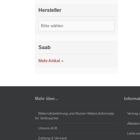
Hersteller
Saab
Mehr Artikel
»
Mehr über...
Informa
Widerrufsbelehrung und Muster-Widerrufsformular
Vertrag 
für Verbraucher
Altbatte
Unsere AGB
Lieferzei
Zahlung & Versand