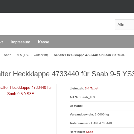
kt
Impressum
Kasse
Saab
9-5 (YS3E, Vorfacelift)
Schalter Heckklappe 4733440 für Saab 9-5 YS3E
lter Heckklappe 4733440 für Saab 9-5 YS
Lieferzeit:
3-4 Tage*
Art.Nr.:
Saab_109
Bestand:
Versandgewicht:
2.0000 kg
Teilenummer / HAN:
4733440
Hersteller:
Saab