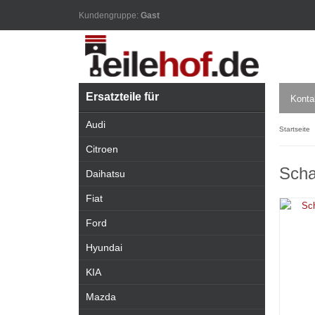
Kundengruppe:
Gast
Ersatzteile für
Konta
Audi
Startseite
Citroen
Scha
Daihatsu
Fiat
Ford
Hyundai
KIA
Mazda