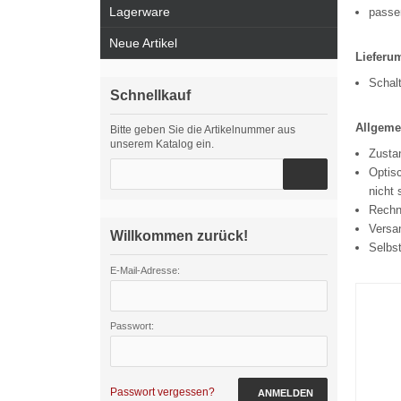
Lagerware
passen
Neue Artikel
Lieferu
Schal
Schnellkauf
Allgeme
Bitte geben Sie die Artikelnummer aus
unserem Katalog ein.
Zustan
Optisc
nicht 
Rechn
Versa
Willkommen zurück!
Selbs
E-Mail-Adresse:
Passwort:
Passwort vergessen?
ANMELDEN