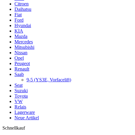
Citroen
Daihatsu
Fiat
Ford
Hyundai
KIA
Mazda
Mercedes
Mitsubishi
Nissan
Opel
Peugeot
Renault
Saab
9-5 (YS3E, Vorfacelift)
Seat
Suzuki
Toyota
VW
Relais
Lagerware
Neue Artikel
Schnellkauf