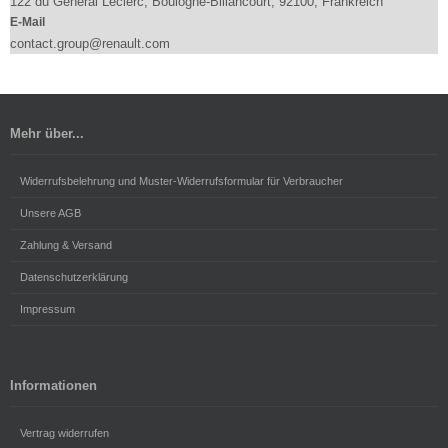
122 du General Leclerc, Boulogne-Billancourt, 92100, Frankreich
E-Mail
contact.group@renault.com
Mehr über...
Widerrufsbelehrung und Muster-Widerrufsformular für Verbraucher
Unsere AGB
Zahlung & Versand
Datenschutzerklärung
Impressum
Informationen
Vertrag widerrufen