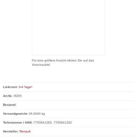
Für eine größere Ansicht klicken Sie auf das
Vorschaubild
Lieferzeit:
3-4 Tage*
Art.Nr.:
R205
Bestand:
Versandgewicht:
26.0000 kg
Teilenummer / HAN:
7700841283, 7700841282
Hersteller:
Renault