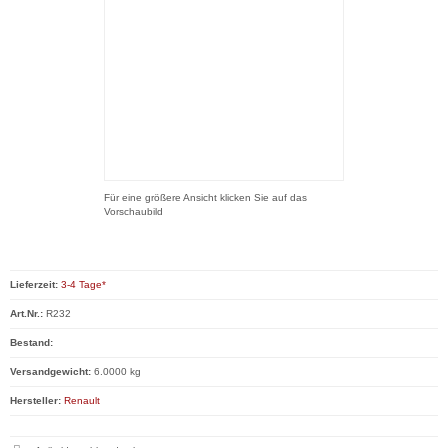
Für eine größere Ansicht klicken Sie auf das
Vorschaubild
Lieferzeit:
3-4 Tage*
Art.Nr.:
R232
Bestand:
Versandgewicht:
6.0000 kg
Hersteller:
Renault