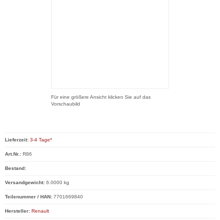
Für eine größere Ansicht klicken Sie auf das
Vorschaubild
Lieferzeit:
3-4 Tage*
Art.Nr.:
R86
Bestand:
Versandgewicht:
6.0000 kg
Teilenummer / HAN:
7701669840
Hersteller:
Renault