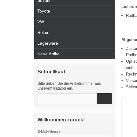
Suzuki
Lieferu
Toyota
Radha
VW
Relais
Allgeme
Lagerware
Zustan
Neue Artikel
Radha
Optisc
sicher
Schnellkauf
Rechn
Versa
Bitte geben Sie die Artikelnummer aus
Selbs
unserem Katalog ein.
Willkommen zurück!
E-Mail-Adresse: