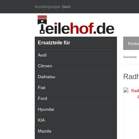
Kundengruppe:
Gast
Ersatzteile für
Konta
Audi
Startseite
Citroen
Radh
Daihatsu
Fiat
Ford
Hyundai
KIA
Mazda