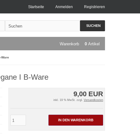
Startseite
Anmelden
Registrieren
SUCHEN
Warenkorb
0
Artikel
B-Ware
egane I B-Ware
9,00 EUR
inkl. 19 % MwSt. zzgl.
Versandkosten
IN DEN WARENKORB