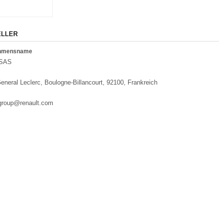
ELLER
ehmensname
 SAS
eneral Leclerc, Boulogne-Billancourt, 92100, Frankreich
.group@renault.com