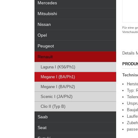
Mercedes
Mitsubishi
Nissan
Für eine gr
Vorschaubi
Opel
Peugeot
Details
M
Renault
PRODU
Laguna I (K56/Ph1)
Technisc
Megane I (BA/Ph1)
Herste
Megane I (BA/Ph2)
Typ: R
Scenic I (JA/Ph2)
Teile
Urspr
Clio II (Typ B)
Bauja
Laufl
Saab
Zubeh
Seat
passe