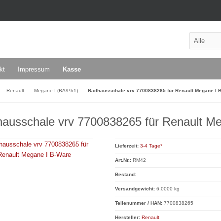
kt
Impressum
Kasse
Renault
Megane I (BA/Ph1)
Radhausschale vrv 7700838265 für Renault Megane I 
ausschale vrv 7700838265 für Renault M
Lieferzeit:
3-4 Tage*
Art.Nr.:
RM42
Bestand:
Versandgewicht:
6.0000 kg
Teilenummer / HAN:
7700838265
Hersteller:
Renault