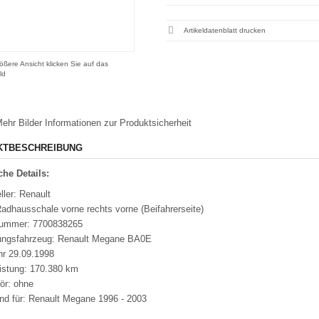
Artikeldatenblatt drucken
ößere Ansicht klicken Sie auf das
ld
ehr Bilder
Informationen zur Produktsicherheit
KTBESCHREIBUNG
he Details:
ller: Renault
adhausschale vorne rechts vorne (Beifahrerseite)
nummer: 7700838265
ungsfahrzeug: Renault Megane BA0E
hr 29.09.1998
eistung: 170.380 km
ör: ohne
nd für: Renault Megane 1996 - 2003