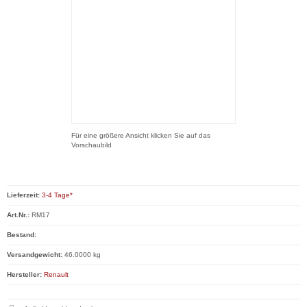
Für eine größere Ansicht klicken Sie auf das
Vorschaubild
Lieferzeit:
3-4 Tage*
Art.Nr.:
RM17
Bestand:
Versandgewicht:
46.0000 kg
Hersteller:
Renault